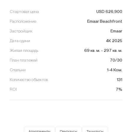
Стартовая цена
USD
626,900
Расположение
Emaar Beachfront
Застройщик
Emaar
Дата сдачи
4К 2025
Жилая площадь
69
кв. м.
-
297
кв. м.
План платежей
70/30
Спальни
1-4 Ком.
Количество объектов
131
ROI
7%
Апартаменты
Пентхаусы
Таунхаусы