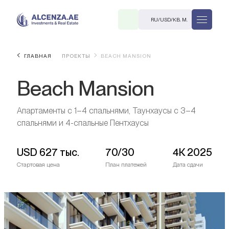
RU
/
USD
/
КВ. М.
ГЛАВНАЯ
ПРОЕКТЫ
BEACH MANSION
Beach Mansion
Апартаменты с 1–4 спальнями, Таунхаусы с 3–4
спальнями и 4-спальные Пентхаусы
R
USD
627 тыс.
70/30
4К 2025
Стартовая цена
План платежей
Дата сдачи
В. М.