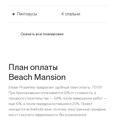
Узнать цену
229
кв. м.
Спальни
2
4 спальни Таунхаусы
Пентхаусы
4 спальни
Ванные комнаты
2
Узнать цену
237
кв. м.
Парковка
1
Спальни
3
4 спальни Пентхаусы
Скачать все планировки
Ванные комнаты
3
Узнать цену
452
кв. м.
Ищете выгодный вариант для
Парковка
1
инвестиций?
Мы поможем вам приобрести актив, который растёт в
Ищете выгодный вариант для
цене
Спальни
4
инвестиций?
План оплаты
Ванные комнаты
4
Мы поможем вам приобрести актив, который растёт в
Beach Mansion
Парковка
1
Оставить заявку
цене
Emaar Properties предлагает удобный план оплаты: 70/30.
Ищете выгодный вариант для
При бронировании оплачиваются 12% от стоимости, в
Оставить заявку
Спальни
4
инвестиций?
процессе строительства — 58%, после завершения работ —
Спальни
3
Ванные комнаты
5
еще 10%, а после передачи оставшиеся 20%. Проект
Ванные комнаты
3
Мы поможем вам приобрести актив, который растёт в
Парковка
1
находится во freehold-зоне, поэтому иностранные граждане
Парковка
1
цене
могут покупать недвижимость без ограничений