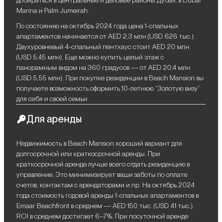
добираться в центральные и деловые районы Дубая, в Dubai
Marina и Palm Jumeirah.
По состоянию на октябрь 2024 года цена 1-спальных
апартаментов начинается от AED 2,3 млн (USD 626 тыс.).
Двухуровневый 4-спальный пентхаус стоит AED 20 млн
(USD 5,45 млн). Еще можно купить целый этаж с
панорамным видом на 360 градусов — от AED 20,4 млн
(USD 5,55 млн). При покупке резиденции в Beach Mansion вы
получаете возможность оформить 10-летнюю “Золотую визу”
для себя и своей семьи.
Для аренды
Недвижимость в Beach Mansion хороший вариант для
долгосрочной или краткосрочной аренды. При
краткосрочной аренде лучше всего отдать резиденцию в
управление. Это минимизирует ваши заботы по оплате
счетов, контактам с арендаторами и пр. На октябрь 2024
года стоимость годовой аренды 1-спальных апартаментов в
Emaar Beachfront в среднем — AED 150 тыс. (USD 41 тыс.).
ROI в среднем достигает 6–7%. При посуточной аренде