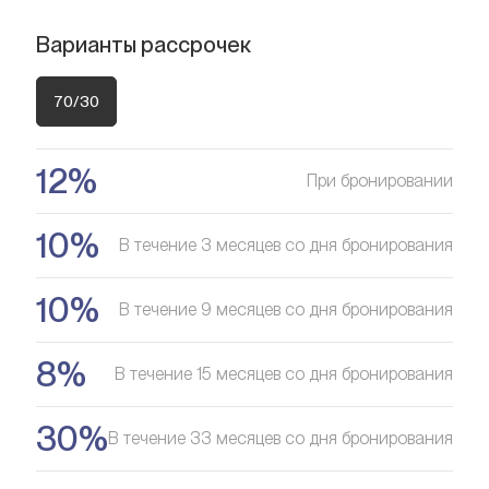
Ищете выгодный вариант для
Ищете выгодный вариант для
Варианты рассрочек
Оставить заявку
инвестиций?
Спальни
4
инвестиций?
Ванные комнаты
4
Мы поможем вам приобрести актив, который растёт в
70/30
Мы поможем вам приобрести актив, который растёт в
Парковка
1
цене
цене
12%
Ищете выгодный вариант для
При бронировании
Оставить заявку
Оставить заявку
инвестиций?
10%
В течение 3 месяцев со дня бронирования
Мы поможем вам приобрести актив, который растёт в
цене
10%
В течение 9 месяцев со дня бронирования
Оставить заявку
8%
В течение 15 месяцев со дня бронирования
30%
В течение 33 месяцев со дня бронирования