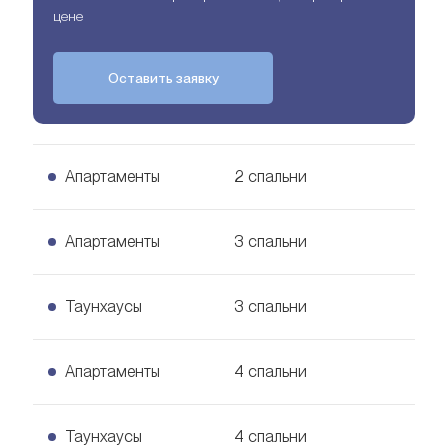
цене
Оставить заявку
Апартаменты
2 спальни
2 спальни Апартаменты
Апартаменты
3 спальни
Узнать цену
115
кв. м.
3 спальни Апартаменты
Таунхаусы
3 спальни
Узнать цену
149
кв. м.
3 спальни Таунхаусы
Апартаменты
4 спальни
Узнать цену
210
кв. м.
4 спальни Апартаменты
Таунхаусы
4 спальни