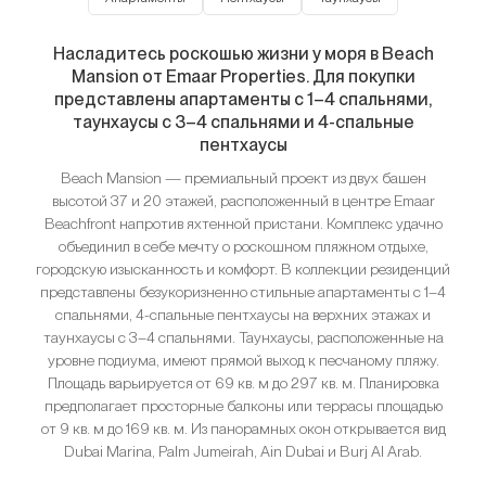
Насладитесь роскошью жизни у моря в Beach
Mansion от Emaar Properties. Для покупки
представлены апартаменты с 1–4 спальнями,
таунхаусы с 3–4 спальнями и 4-спальные
пентхаусы
Beach Mansion — премиальный проект из двух башен
высотой 37 и 20 этажей, расположенный в центре Emaar
Beachfront напротив яхтенной пристани. Комплекс удачно
объединил в себе мечту о роскошном пляжном отдыхе,
городскую изысканность и комфорт. В коллекции резиденций
представлены безукоризненно стильные апартаменты с 1–4
спальнями, 4-спальные пентхаусы на верхних этажах и
таунхаусы с 3–4 спальнями. Таунхаусы, расположенные на
уровне подиума, имеют прямой выход к песчаному пляжу.
Площадь варьируется от 69 кв. м до 297 кв. м. Планировка
предполагает просторные балконы или террасы площадью
от 9 кв. м до 169 кв. м. Из панорамных окон открывается вид
Dubai Marina, Palm Jumeirah, Ain Dubai и Burj Al Arab.