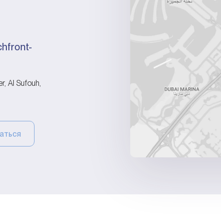
hfront-
, Al Sufouh,
аться