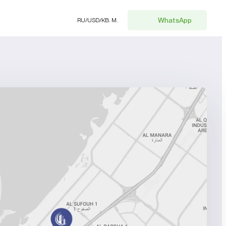
WhatsApp
RU
/
USD
/
КВ. М.