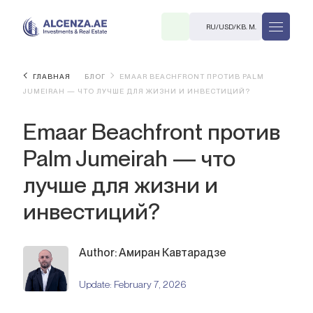
RU
/
USD
/
КВ. М.
ГЛАВНАЯ
БЛОГ
EMAAR BEACHFRONT ПРОТИВ PALM
JUMEIRAH — ЧТО ЛУЧШЕ ДЛЯ ЖИЗНИ И ИНВЕСТИЦИЙ?
Emaar Beachfront против
Palm Jumeirah — что
лучше для жизни и
R
инвестиций?
Author: Амиран Кавтарадзе
В. М.
Update:
February 7, 2026