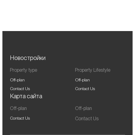
Beachfront — закрытое островное
сообщество премиум-класса на
побережье Arabian Gulf.
Новостройки
Property type
Property Lifestyle
Off-plan
Off-plan
Contact Us
Contact Us
Карта сайта
Off-plan
Off-plan
Contact Us
Contact Us