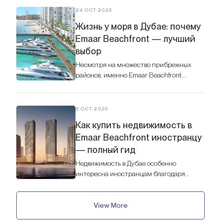
24 OCT 2025
Жизнь у моря в Дубае: почему
Emaar Beachfront — лучший
выбор
Несмотря на множество прибрежных
районов, именно Emaar Beachfront
стабильно считается лучшим выбором
для жизни у моря в Дубае.
8 OCT 2025
Как купить недвижимость в
Emaar Beachfront иностранцу
— полный гид
Недвижимость в Дубае особенно
интересна иностранцам благодаря
прозрачной правовой системе, высоким
арендным доходам и большому выбору
престижных локаций. Одной из самых
View More
востребованных является Emaar