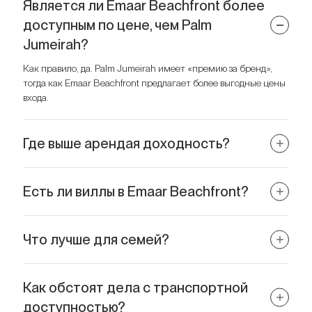
Является ли Emaar Beachfront более
доступным по цене, чем Palm
Jumeirah?
Как правило, да. Palm Jumeirah имеет «премию за бренд»,
тогда как Emaar Beachfront предлагает более выгодные цены
входа.
Где выше арендая доходность?
Palm Jumeirah традиционно показывает высокую доходность
благодаря мировому спросу. Но Emaar Beachfront быстро
Есть ли виллы в Emaar Beachfront?
набирает обороты.
Основной акцент сделан на апартаменты и пентхаусы.
Виллы преимущественно представлены на Palm Jumeirah.
Что лучше для семей?
Emaar Beachfront благодаря частным пляжам, спокойствию и
семейной инфраструктуре.
Как обстоят дела с транспортной
доступностью?