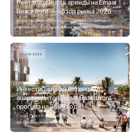
Рентабельность аренды на Emaar
Beachfront — обзор рынка 2026
Инвестиции в рынок недвижимости Дубая часто
сравнивают с путешествием по стремительной реке
— динамично, перспективно и требует правильного
проводника.
13 JAN 2026
Инвестиционный потенциал
апартаментов Emaar Beachfront –
прогноз на 2026 год
Emaar Beachfront очень быстро стал одним из самых
востребованных прибрежных сообществ Dubai,
привлекая как конечных пользователей, так и
инвесторов со всего мира.