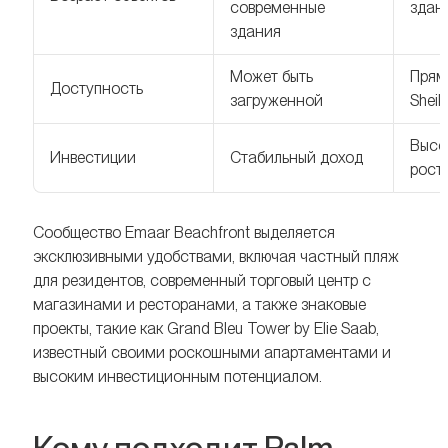
современные
здан
здания
Может быть
Прям
Доступность
загруженной
Shei
Высо
Инвестиции
Стабильный доход
рост
Сообщество Emaar Beachfront выделяется
эксклюзивными удобствами, включая частный пляж
для резидентов, современный торговый центр с
магазинами и ресторанами, а также знаковые
проекты, такие как Grand Bleu Tower by Elie Saab,
известный своими роскошными апартаментами и
высоким инвестиционным потенциалом.
Кому подходит Palm