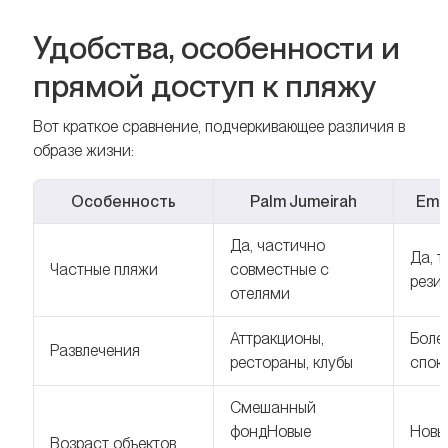
Удобства, особенности и
прямой доступ к пляжу
Вот краткое сравнение, подчеркивающее различия в
образе жизни:
Особенность
Palm Jumeirah
Ema
Да, частично
Да, т
Частные пляжи
совместные с
рези
отелями
Аттракционы,
Боле
Развлечения
рестораны, клубы
спок
Смешанный
фондНовые
Новы
Возраст объектов